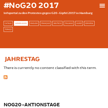
Skip to main content
#NoG20 2017
Infoportal zu den Protesten gegen G20-Gipfel 2017 in Hamburg
CATALÀ
NEDERLANDS
ENGLISH
FRANÇAIS
DEUTSCH
ITALIANO
KURDÎ
ESPAÑOL
TÜRKÇE
JAHRESTAG
There is currently no content classified with this term.
NOG20-AKTIONSTAGE