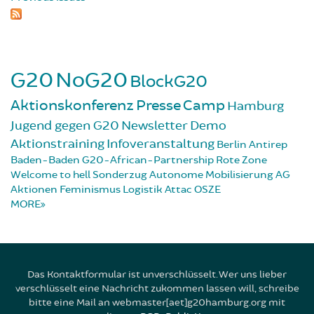
G20
NoG20
BlockG20
Aktionskonferenz
Presse
Camp
Hamburg
Jugend gegen G20
Newsletter
Demo
Aktionstraining
Infoveranstaltung
Berlin
Antirep
Baden-Baden
G20-African-Partnership
Rote Zone
Welcome to hell
Sonderzug
Autonome Mobilisierung
AG
Aktionen
Feminismus
Logistik
Attac
OSZE
MORE
Das Kontaktformular ist unverschlüsselt. Wer uns lieber
verschlüsselt eine Nachricht zukommen lassen will, schreibe
bitte eine Mail an webmaster[aet]g20hamburg.org mit