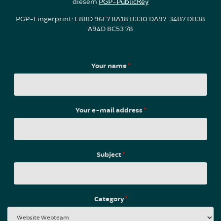
diesem
PGP-PublicKey
PGP-Fingerprint: E88D 96F7 8A18 B330 DA97 34B7 DB38
A94D 8C53 78
Your name
*
Your e-mail address
*
Subject
*
Category
*