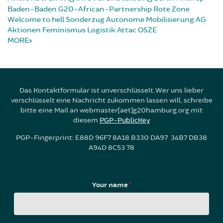
Baden-Baden
G20-African-Partnership
Rote Zone
Welcome to hell
Sonderzug
Autonome Mobilisierung
AG
Aktionen
Feminismus
Logistik
Attac
OSZE
MORE
Das Kontaktformular ist unverschlüsselt. Wer uns lieber
verschlüsselt eine Nachricht zukommen lassen will, schreibe
bitte eine Mail an webmaster[aet]g20hamburg.org mit
diesem
PGP-PublicKey
PGP-Fingerprint: E88D 96F7 8A18 B330 DA97 34B7 DB38
A94D 8C53 78
Your name
*