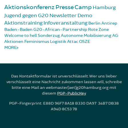
Aktionskonferenz
Presse
Camp
Hamburg
Jugend gegen G20
Newsletter
Demo
Aktionstraining
Infoveranstaltung
Berlin
Antirep
Baden-Baden
G20-African-Partnership
Rote Zone
Welcome to hell
Sonderzug
Autonome Mobilisierung
AG
Aktionen
Feminismus
Logistik
Attac
OSZE
MORE
Das Kontaktformular ist unverschlüsselt. Wer uns lieber
verschlüsselt eine Nachricht zukommen lassen will, schreibe
bitte eine Mail an webmaster[aet]g20hamburg.org mit
diesem
PGP-PublicKey
PGP-Fingerprint: E88D 96F7 8A18 B330 DA97 34B7 DB38
A94D 8C53 78