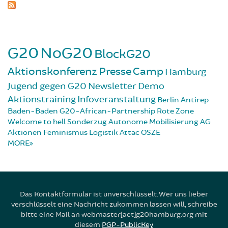
G20
NoG20
BlockG20
Aktionskonferenz
Presse
Camp
Hamburg
Jugend gegen G20
Newsletter
Demo
Aktionstraining
Infoveranstaltung
Berlin
Antirep
Baden-Baden
G20-African-Partnership
Rote Zone
Welcome to hell
Sonderzug
Autonome Mobilisierung
AG
Aktionen
Feminismus
Logistik
Attac
OSZE
MORE
Das Kontaktformular ist unverschlüsselt. Wer uns lieber
verschlüsselt eine Nachricht zukommen lassen will, schreibe
bitte eine Mail an webmaster[aet]g20hamburg.org mit
diesem
PGP-PublicKey