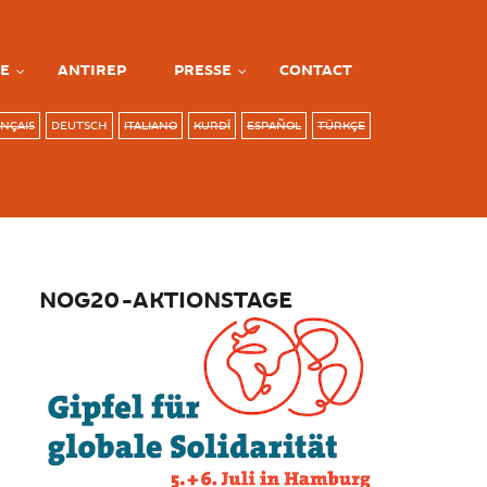
E
ANTIREP
PRESSE
CONTACT
NÇAIS
DEUTSCH
ITALIANO
KURDÎ
ESPAÑOL
TÜRKÇE
NOG20-AKTIONSTAGE