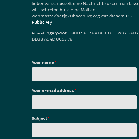
lieber verschlüsselt eine Nachricht zukommen lass
will, schreibe bitte eine Mail an
webmaster[aet]g20hamburg.org mit diesem
PGP-
PublicKey
PGP-Fingerprint: E88D 96F7 8A18 B330 DA97 34B7
DB38 A94D 8C53 78
Your name
*
Your e-mail address
*
Subject
*