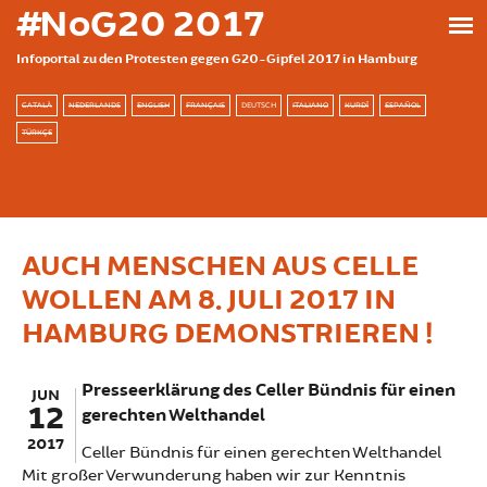
Skip to main content
#NoG20 2017
Infoportal zu den Protesten gegen G20-Gipfel 2017 in Hamburg
CATALÀ
NEDERLANDS
ENGLISH
FRANÇAIS
DEUTSCH
ITALIANO
KURDÎ
ESPAÑOL
TÜRKÇE
AUCH MENSCHEN AUS CELLE
WOLLEN AM 8. JULI 2017 IN
HAMBURG DEMONSTRIEREN !
Presseerklärung des Celler Bündnis für einen
JUN
12
gerechten Welthandel
2017
Celler Bündnis für einen gerechten Welthandel
Mit großer Verwunderung haben wir zur Kenntnis