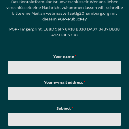
Das Kontaktformular ist unverschlüsselt. Wer uns lieber
verschlüsselt eine Nachricht zukommen lassen will, schreibe
bitte eine Mail an webmaster[aet]g20hamburg.org mit
diesem
PGP-PublicKey
PGP-Fingerprint: E88D 96F7 8A18 B330 DA97 34B7 DB38
A94D 8C53 78
Your name
*
Your e-mail address
*
Subject
*